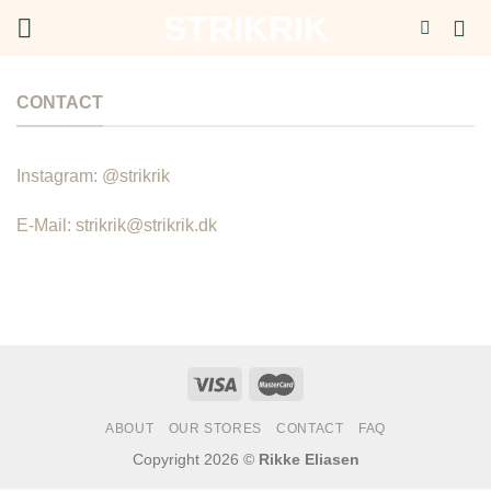
Fortsæt
STRIKRIK
til
indhold
CONTACT
Instagram: @strikrik
E-Mail: strikrik@strikrik.dk
ABOUT
OUR STORES
CONTACT
FAQ
Copyright 2026 ©
Rikke Eliasen