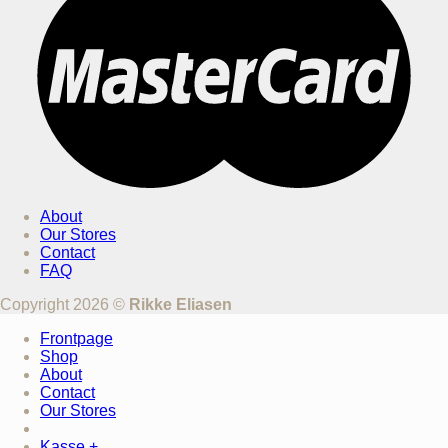
About
Our Stores
Contact
FAQ
Copyright 2026 ©
Rikke Eliasen
Frontpage
Shop
About
Contact
Our Stores
Kasse
+