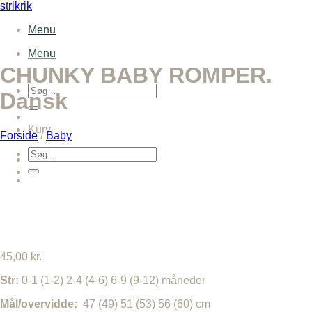
Fortsæt
strikrik
til
Menu
indhold
Menu
CHUNKY BABY ROMPER.
Søg
Dansk
efter:
Kurv
Forside
/
Baby
Søg
efter:
45,00
kr.
Str:
0-1 (1-2) 2-4 (4-6) 6-9 (9-12) måneder
Mål/overvidde:
47 (49) 51 (53) 56 (60) cm