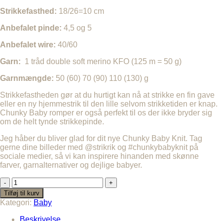
Strikkefasthed:
18/26=10 cm
Anbefalet pinde:
4,5 og 5
Anbefalet wire:
40/60
Garn:
1 tråd double soft merino KFO (125 m = 50 g)
Garnmængde:
50 (60) 70 (90) 110 (130) g
Strikkefastheden gør at du hurtigt kan nå at strikke en fin gave
eller en ny hjemmestrik til den lille selvom strikketiden er knap.
Chunky Baby romper er også perfekt til os der ikke bryder sig
om de helt tynde strikkepinde.
Jeg håber du bliver glad for dit nye Chunky Baby Knit. Tag
gerne dine billeder med @strikrik og #chunkybabyknit på
sociale medier, så vi kan inspirere hinanden med skønne
farver, garnalternativer og dejlige babyer.
CHUNKY
BABY
Tilføj til kurv
ROMPER.
Kategori:
Baby
Dansk
antal
Beskrivelse