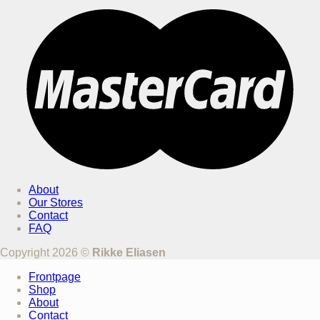
About
Our Stores
Contact
FAQ
Copyright 2026 ©
Rikke Eliasen
Frontpage
Shop
About
Contact