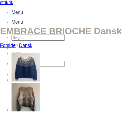
Fortsæt
strikrik
til
Menu
indhold
Menu
EMBRACE BRIOCHE Dansk
Søg
efter:
Forside
/
Dansk
Kurv
Søg
efter: