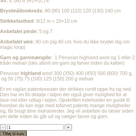
Str:
E (M) B (R) A (C) E
Brystmål/omkreds:
80 (90) 100 (110) 120 (130) 140 cm
Strikkefasthed:
9/12 m = 10×10 cm
Anbefalet pinde:
5 og 7
Anbefalet wire:
80 cm (og 40 cm, hvis du ikke bryder dig om
magic loop)
Garn og garnmængde:
1 Peruvian highland wool og 1 eller 2
tråde mohair (læs afsnit om garn og farver inden du køber)
Peruvian
highland
wool 300 (350) 400 (450) 500 (600) 700 g,
og 50 (75) 75 (100) 125 (150) 200 g mohair
Er en raglan patentsweater der strikkes rundt oppe fra og ned.
Den har en fin detalje i taljen der også giver mulighed for at
lave ind eller udtag i taljen. Opskriften indeholder en guide til
hvordan du kan lege med tofarvet patents mange muligheder
og, får brugt dine mohairrester. Jeg vil anbefale du læser siden
om dette inden du går ud og vælger farver og garn.
EMBRACE
BRIOCHE
Tilføj til kurv