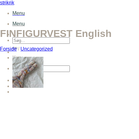
Fortsæt
strikrik
til
Menu
indhold
Menu
FINFIGURVEST English
Søg
efter:
Forside
/
Uncategorized
Kurv
Søg
efter: