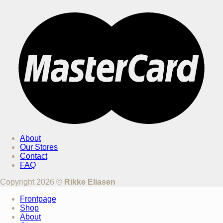
About
Our Stores
Contact
FAQ
Copyright 2026 ©
Rikke Eliasen
Frontpage
Shop
About