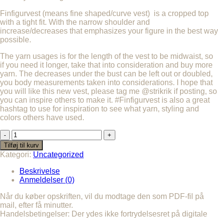
Finfigurvest (means fine shaped/curve vest) is a cropped top
with a tight fit. With the narrow shoulder and
increase/decreases that emphasizes your figure in the best way
possible.
The yarn usages is for the length of the vest to be midwaist, so
if you need it longer, take that into consideration and buy more
yarn. The decreases under the bust can be left out or doubled,
you body measurements taken into considerations. I hope that
you will like this new vest, please tag me @strikrik if posting, so
you can inspire others to make it. #Finfigurvest is also a great
hashtag to use for inspiration to see what yarn, styling and
colors others have used.
FINFIGURVEST
English
Tilføj til kurv
antal
Kategori:
Uncategorized
Beskrivelse
Anmeldelser (0)
Når du køber opskriften, vil du modtage den som PDF-fil på
mail, efter få minutter.
Handelsbetingelser: Der ydes ikke fortrydelsesret på digitale