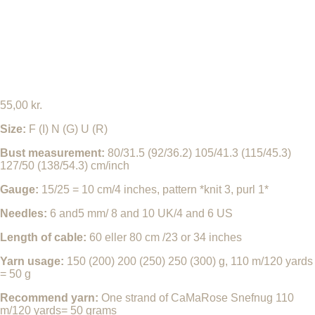
55,00
kr.
S
ize:
F (I) N (G) U (R)
Bust measurement:
80/31.5 (92/36.2) 105/41.3 (115/45.3)
127/50 (138/54.3) cm/inch
Gauge:
15/25 = 10 cm/4 inches, pattern *knit 3, purl 1*
Needles:
6 and5 mm/ 8 and 10 UK/4 and 6 US
Length of cable:
60 eller 80 cm /23 or 34 inches
Yarn usage:
150 (200) 200 (250) 250 (300) g, 110 m/120 yards
= 50 g
Recommend yarn:
One strand of CaMaRose Snefnug 110
m/120 yards= 50 grams