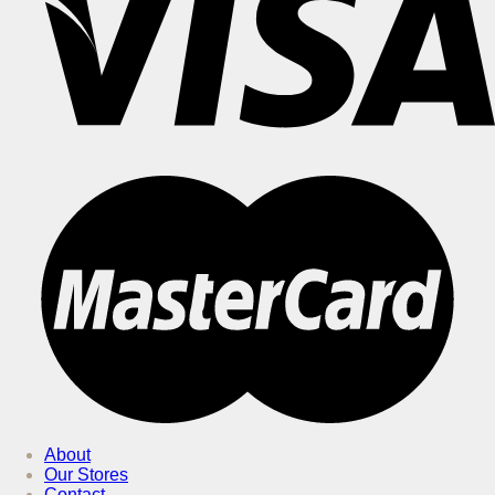
About
Our Stores
Contact