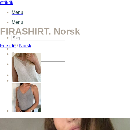
Fortsæt
strikrik
til
Menu
indhold
Menu
FIRASHIRT. Norsk
Søg
efter:
Forside
/
Norsk
Kurv
Søg
efter: