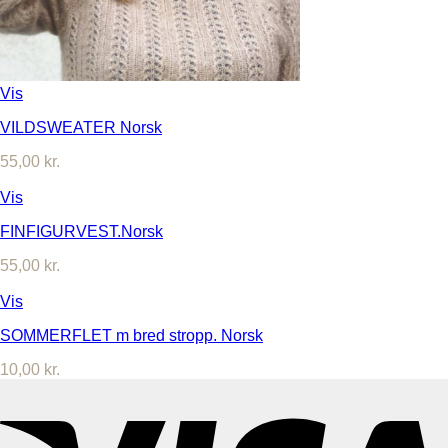
Vis
VILDSWEATER Norsk
55,00
kr.
Vis
FINFIGURVEST.Norsk
55,00
kr.
Vis
SOMMERFLET m bred stropp. Norsk
10,00
kr.