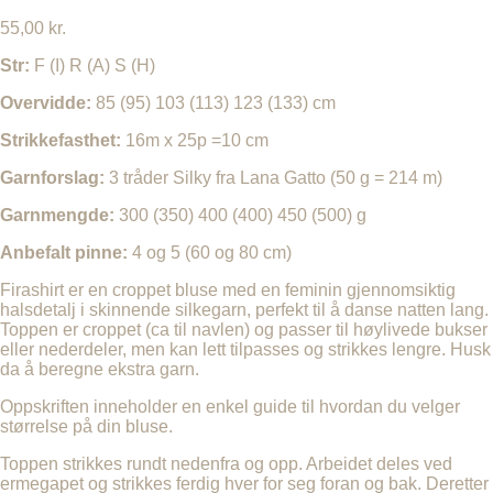
55,00
kr.
Str:
F (I) R (A) S (H)
Overvidde:
85 (95) 103 (113) 123 (133) cm
Strikkefasthet:
16m x 25p =10 cm
Garnforslag:
3 tråder Silky fra Lana Gatto (50 g = 214 m)
Garnmengde:
300 (350) 400 (400) 450 (500) g
Anbefalt pinne:
4 og 5 (60 og 80 cm)
Firashirt er en croppet bluse med en feminin gjennomsiktig
halsdetalj i skinnende silkegarn, perfekt til å danse natten lang.
Toppen er croppet (ca til navlen) og passer til høylivede bukser
eller nederdeler, men kan lett tilpasses og strikkes lengre. Husk
da å beregne ekstra garn.
Oppskriften inneholder en enkel guide til hvordan du velger
størrelse på din bluse.
Toppen strikkes rundt nedenfra og opp. Arbeidet deles ved
ermegapet og strikkes ferdig hver for seg foran og bak. Deretter