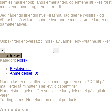
samles masker opp langs ermekanten, og ermene strikkes først
med vendepinner og deretter rundt.
Jeg håper du liker din nye Firashirt. Tag gjerne @strikrik og
#Firashirt så vi kan inspirere hverandre med skjønne farger og
garnaltenativer.
Oppskriften er oversatt til norsk av Janne Ileby @janne.strikker
FIRASHIRT.
Norsk
Tilføj til kurv
antal
Kategori:
Norsk
Beskrivelse
Anmeldelser (0)
Når du køber opskriften, vil du modtage den som PDF-fil på
mail, efter få minutter. Tjek evt. dit spamfilter.
Handelsbetingelser: Der ydes ikke fortrydelsesret på digitale
varer.
Trading terms: No refund on digital products.
Anmeldelser